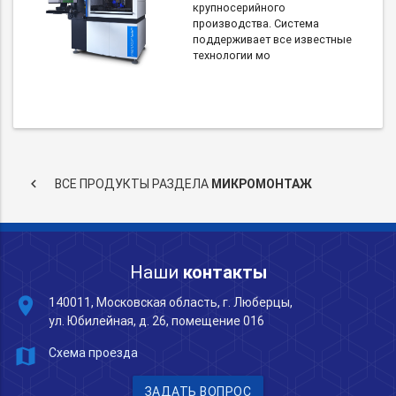
крупносерийного
производства. Система
поддерживает все известные
технологии мо
keyboard_arrow_left
ВСЕ ПРОДУКТЫ РАЗДЕЛА
МИКРОМОНТАЖ
Наши
контакты
place
140011, Московская область, г. Люберцы,
ул. Юбилейная, д. 26, помещение 016
map
Схема проезда
ЗАДАТЬ ВОПРОС