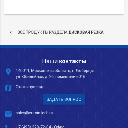
keyboard_arrow_left
ВСЕ ПРОДУКТЫ РАЗДЕЛА
ДИСКОВАЯ РЕЗКА
Наши
контакты
place
140011, Московская область, г. Люберцы,
ул. Юбилейная, д. 26, помещение 016
map
Схема проезда
ЗАДАТЬ ВОПРОС
mail
sales@eurointech.ru
+7 (495) 228-72-04
- Офис