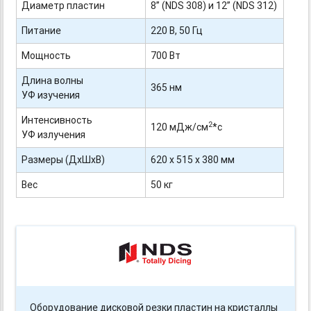
Диаметр пластин
8” (NDS 308) и 12” (NDS 312)
Питание
220 В, 50 Гц
Мощность
700 Вт
Длина волны
365 нм
УФ изучения
Интенсивность
2
120 мДж/см
*с
УФ излучения
Размеры (ДхШхВ)
620 х 515 х 380 мм
Вес
50 кг
Оборудование дисковой резки пластин на кристаллы