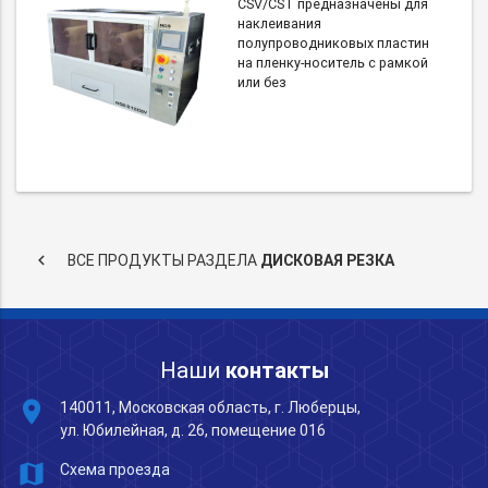
CSV/CST предназначены для
наклеивания
полупроводниковых пластин
на пленку-носитель с рамкой
или без
keyboard_arrow_left
ВСЕ ПРОДУКТЫ РАЗДЕЛА
ДИСКОВАЯ РЕЗКА
Наши
контакты
place
140011, Московская область, г. Люберцы,
ул. Юбилейная, д. 26, помещение 016
map
Схема проезда