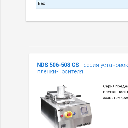
Вес
NDS 506-508 CS
- серия установо
пленки-носителя
Серия предн
пленки-носи
захватомкри