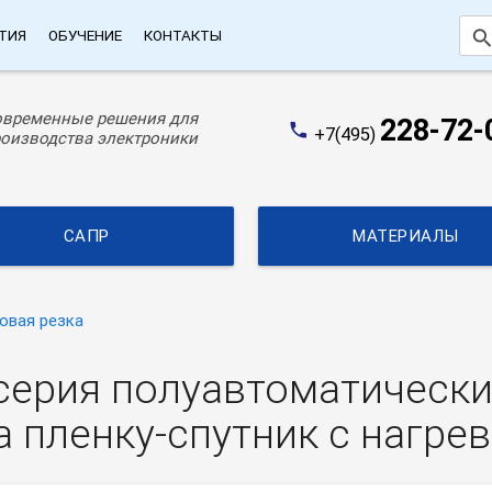
searc
ТИЯ
ОБУЧЕНИЕ
КОНТАКТЫ
овременные решения для
228-72-
phone
+7(495)
оизводства электроники
САПР
МАТЕРИАЛЫ
овая резка
серия полуавтоматически
а пленку-спутник с нагр