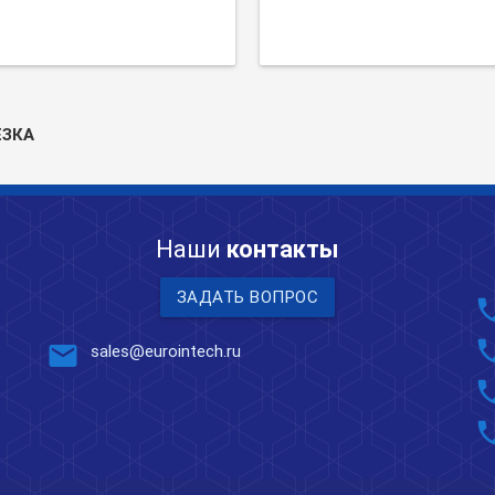
ЕЗКА
Наши
контакты
ЗАДАТЬ ВОПРОС
pho
pho
mail
sales@eurointech.ru
pho
pho