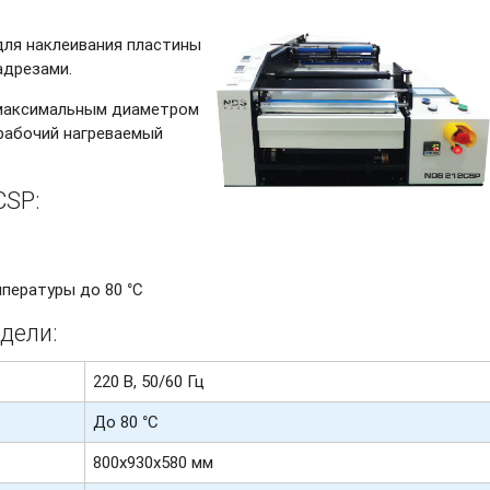
для наклеивания пластины
адрезами.
 максимальным диаметром
т рабочий нагреваемый
CSP:
пературы до 80 °C
дели:
220 В, 50/60 Гц
До 80 °C
800х930х580 мм