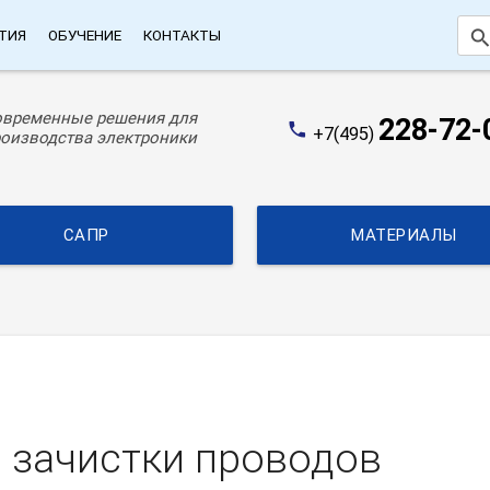
searc
ТИЯ
ОБУЧЕНИЕ
КОНТАКТЫ
овременные решения для
228-72-
phone
+7(495)
оизводства электроники
САПР
МАТЕРИАЛЫ
 зачистки проводов