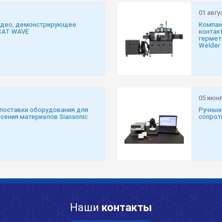
01 авгу
видео, демонстрирующее
Компан
-CAT WAVE
контак
гермет
Welder
05 июня
 поставки оборудования для
Ручные
сения материалов Siansonic
сопрот
Наши
контакты