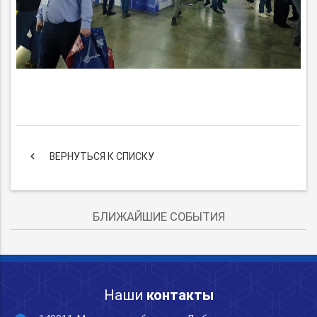
keyboard_arrow_left
ВЕРНУТЬСЯ К СПИСКУ
БЛИЖАЙШИЕ СОБЫТИЯ
Наши
контакты