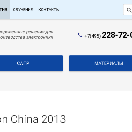
searc
ТИЯ
ОБУЧЕНИЕ
КОНТАКТЫ
овременные решения для
228-72-
phone
+7(495)
оизводства электроники
САПР
МАТЕРИАЛЫ
n China 2013