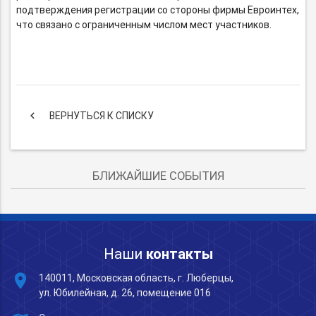
подтверждения регистрации со стороны фирмы Евроинтех,
что связано с ограниченным числом мест участников.
keyboard_arrow_left
ВЕРНУТЬСЯ К СПИСКУ
БЛИЖАЙШИЕ СОБЫТИЯ
Наши
контакты
place
140011, Московская область, г. Люберцы,
ул. Юбилейная, д. 26, помещение 016