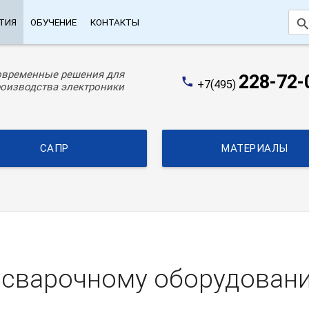
searc
ТИЯ
ОБУЧЕНИЕ
КОНТАКТЫ
овременные решения для
228-72-
phone
+7(495)
оизводства электроники
САПР
МАТЕРИАЛЫ
осварочному оборудован