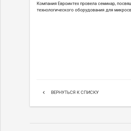
Компания Евроинтех провела семинар, посв
технологического оборудования для микросв
keyboard_arrow_left
ВЕРНУТЬСЯ К СПИСКУ