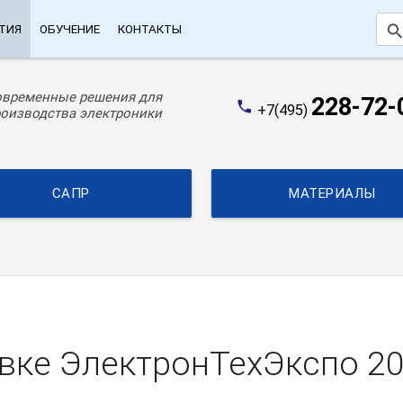
searc
ТИЯ
ОБУЧЕНИЕ
КОНТАКТЫ
овременные решения для
228-72-
phone
+7(495)
оизводства электроники
САПР
МАТЕРИАЛЫ
вке ЭлектронТехЭкспо 2