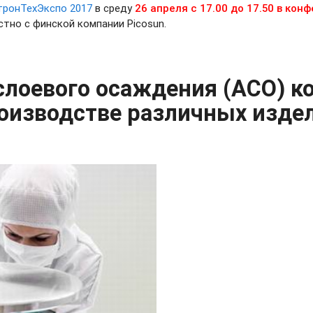
тронТехЭкспо 2017
в среду
26 апреля с 17.00 до 17.50
в конф
тно с финской компании Picosun.
слоевого
осаждения (АСО) ко
оизводстве различных изде