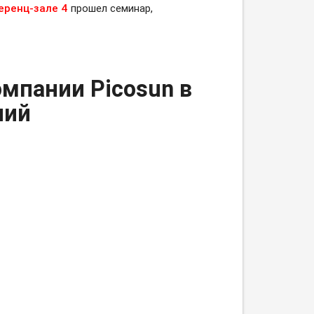
еренц-зале
4
прошел семинар,
мпании Picosun в
лий