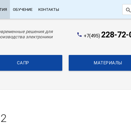
searc
ТИЯ
ОБУЧЕНИЕ
КОНТАКТЫ
овременные решения для
228-72-
phone
+7(495)
оизводства электроники
САПР
МАТЕРИАЛЫ
12