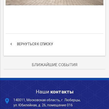
keyboard_arrow_left
ВЕРНУТЬСЯ К СПИСКУ
БЛИЖАЙШИЕ СОБЫТИЯ
Наши
контакты
place
140011, Московская область, г. Люберцы,
ул. Юбилейная, д. 26, помещение 016