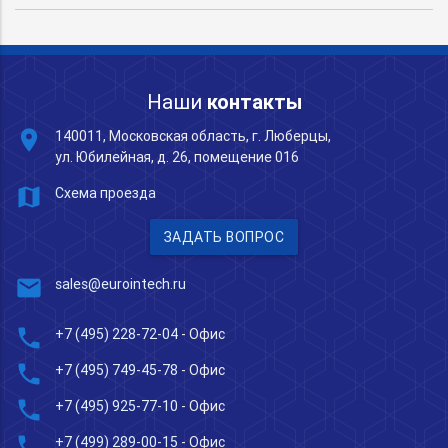
Наши
контакты
place
140011, Московская область, г. Люберцы,
ул. Юбилейная, д. 26, помещение 016
map
Схема проезда
ЗАДАТЬ ВОПРОС
mail
sales@eurointech.ru
phone
+7 (495) 228-72-04
- Офис
phone
+7 (495) 749-45-78
- Офис
phone
+7 (495) 925-77-10
- Офис
phone
+7 (499) 289-00-15
- Офис