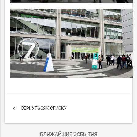
keyboard_arrow_left
ВЕРНУТЬСЯ К СПИСКУ
БЛИЖАЙШИЕ СОБЫТИЯ