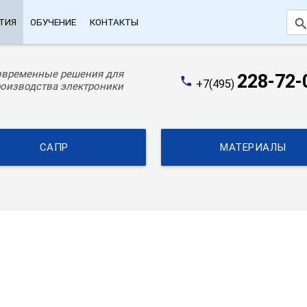
searc
ТИЯ
ОБУЧЕНИЕ
КОНТАКТЫ
овременные решения для
228-72-
phone
+7(495)
оизводства электроники
САПР
МАТЕРИАЛЫ