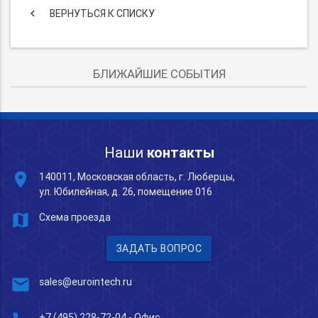
keyboard_arrow_left
ВЕРНУТЬСЯ К СПИСКУ
БЛИЖАЙШИЕ СОБЫТИЯ
Наши
контакты
place
140011, Московская область, г. Люберцы,
ул. Юбилейная, д. 26, помещение 016
map
Схема проезда
ЗАДАТЬ ВОПРОС
mail
sales@eurointech.ru
+7 (495) 228-72-04
- Офис