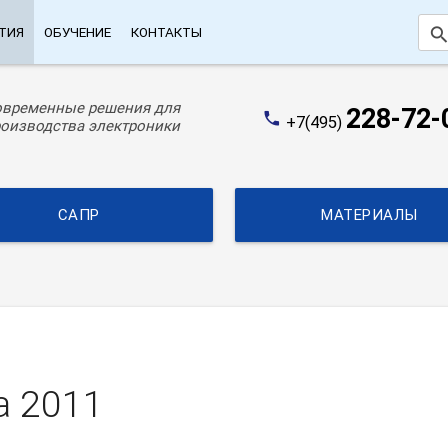
searc
ТИЯ
ОБУЧЕНИЕ
КОНТАКТЫ
овременные решения для
228-72-
phone
+7(495)
оизводства электроники
САПР
МАТЕРИАЛЫ
а 2011