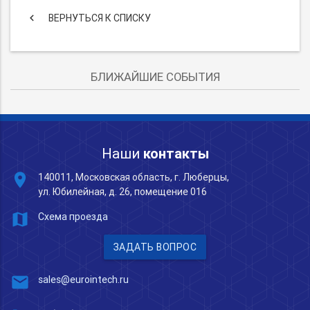
keyboard_arrow_left
ВЕРНУТЬСЯ К СПИСКУ
БЛИЖАЙШИЕ СОБЫТИЯ
Наши
контакты
place
140011, Московская область, г. Люберцы,
ул. Юбилейная, д. 26, помещение 016
map
Схема проезда
ЗАДАТЬ ВОПРОС
mail
sales@eurointech.ru