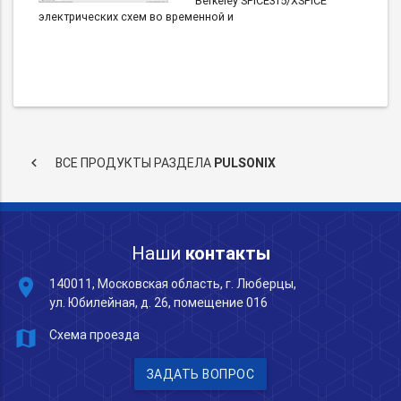
Berkeley SPICE3f5/XSPICE
электрических схем во временной и
keyboard_arrow_left
ВСЕ ПРОДУКТЫ РАЗДЕЛА
PULSONIX
Наши
контакты
place
140011, Московская область, г. Люберцы,
ул. Юбилейная, д. 26, помещение 016
map
Схема проезда
ЗАДАТЬ ВОПРОС