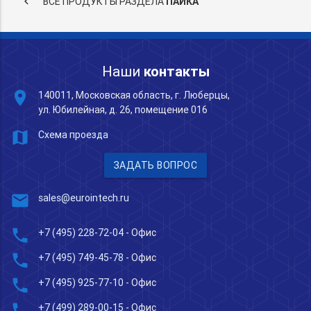
keyboard_arrow_left
ВСЕ ПРОДУКТЫ РАЗДЕЛА
ПАЙКА
Наши
контакты
place
140011, Московская область, г. Люберцы,
ул. Юбилейная, д. 26, помещение 016
map
Схема проезда
ЗАДАТЬ ВОПРОС
mail
sales@eurointech.ru
phone
+7 (495) 228-72-04
- Офис
phone
+7 (495) 749-45-78
- Офис
phone
+7 (495) 925-77-10
- Офис
phone
+7 (499) 289-00-15
- Офис