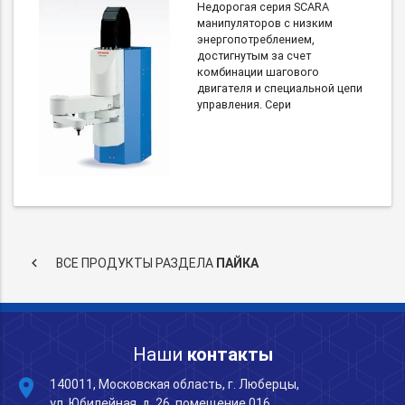
Недорогая серия SCARA
манипуляторов с низким
энергопотреблением,
достигнутым за счет
комбинации шагового
двигателя и специальной цепи
управления. Сери
keyboard_arrow_left
ВСЕ ПРОДУКТЫ РАЗДЕЛА
ПАЙКА
Наши
контакты
place
140011, Московская область, г. Люберцы,
ул. Юбилейная, д. 26, помещение 016