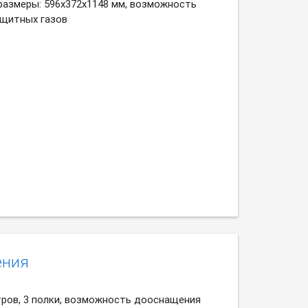
 размеры: 596х372х1148 мм, возможность
щитных газов
ения
тров, 3 полки, возможность дооснащения