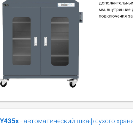
дополнительным
мм, внутренние
подключения за
Y435x
- автоматический шкаф сухого хран