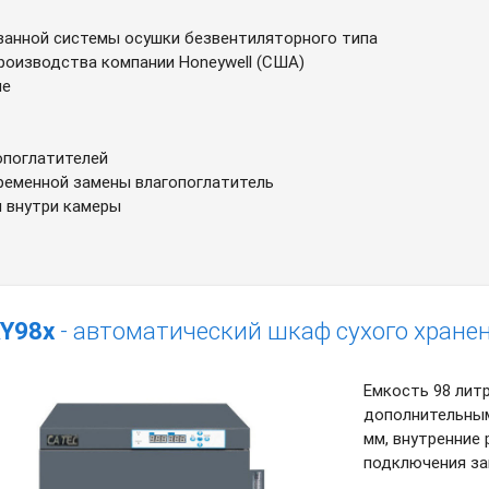
ванной системы осушки безвентиляторного типа
роизводства компании Honeywell (США)
ие
опоглатителей
ременной замены влагопоглатитель
и внутри камеры
Y98x
- автоматический шкаф сухого хране
Емкость 98 лит
дополнительным
мм, внутренние
подключения за