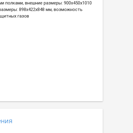
и полками, внешние размеры: 900х450х1010
 размеры: 898х422х848 мм, возможность
щитных газов
ения