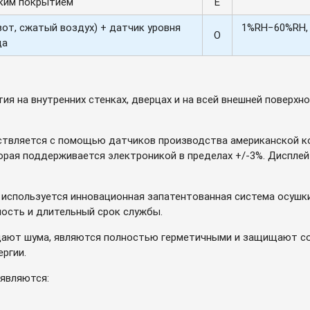
ким покрытием
E
от, сжатый воздух) + датчик уровня
1%RH−60%RH, 
O
да
ия на внутренних стенках, дверцах и на всей внешней поверх
твляется с помощью датчиков производства американской ком
орая поддерживается электроникой в пределах +/-3%. Диспле
et используется инновационная запатентованная система осуш
ость и длительный срок службы.
дают шума, являются полностью герметичными и защищают со
ргии.
являются: