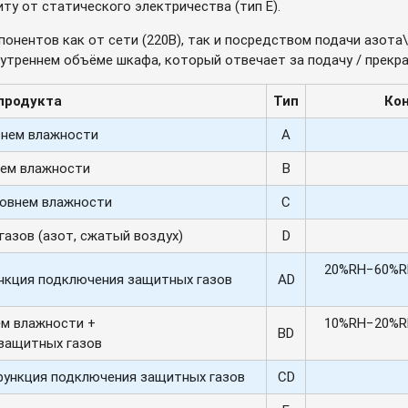
ту от статического электричества (тип E).
онентов как от сети (220В), так и посредством подачи азота
утреннем объёме шкафа, который отвечает за подачу / прекр
продукта
Тип
Ко
внем влажности
A
нем влажности
B
ровнем влажности
C
азов (азот, сжатый воздух)
D
20%RH−60%RH
нкция подключения защитных газов
AD
ем влажности +
10%RH−20%RH
BD
защитных газов
функция подключения защитных газов
CD