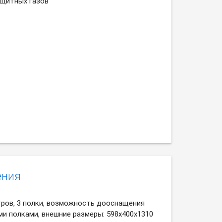
щитных газов
ения
тров, 3 полки, возможность дооснащения
и полками, внешние размеры: 598х400х1310