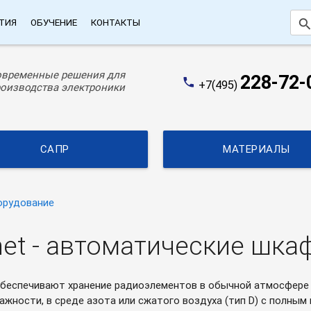
searc
ТИЯ
ОБУЧЕНИЕ
КОНТАКТЫ
овременные решения для
228-72-
phone
+7(495)
оизводства электроники
САПР
МАТЕРИАЛЫ
орудование
inet - автоматические шк
беспечивают хранение радиоэлементов в обычной атмосфере пр
лажности, в среде азота или сжатого воздуха (тип D) с полн