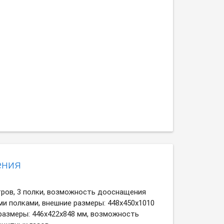
ения
тров, 3 полки, возможность дооснащения
и полками, внешние размеры: 448х450х1010
 размеры: 446х422х848 мм, возможность