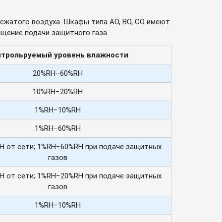
\сжатого воздуха. Шкафы типа AO, BO, CO имеют
ащение подачи защитного газа.
нтрольруемый уровень влажности
20%RH−60%RH
10%RH−20%RH
1%RH−10%RH
1%RH−60%RH
 от сети; 1%RH−60%RH при подаче защитных
газов
 от сети; 1%RH−20%RH при подаче защитных
газов
1%RH−10%RH