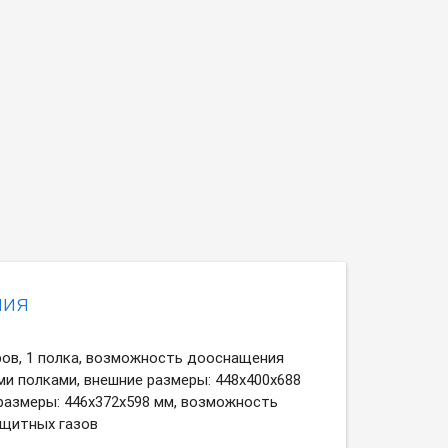
ния
ров, 1 полка, возможность дооснащения
и полками, внешние размеры: 448х400х688
 размеры: 446х372х598 мм, возможность
щитных газов