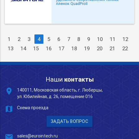
пленок QuadProII
1
2
3
4
5
6
7
8
9
10
11
12
13
14
15
16
17
18
19
20
21
22
Наши
контакты
place
140011, Московская область, г. Люберцы,
ул. Юбилейная, д. 26, помещение 016
map
Схема проезда
ЗАДАТЬ ВОПРОС
mail
sales@eurointech.ru