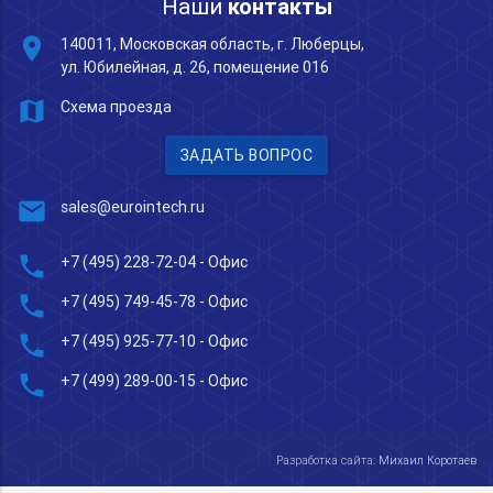
Наши
контакты
place
140011, Московская область, г. Люберцы,
ул. Юбилейная, д. 26, помещение 016
map
Схема проезда
ЗАДАТЬ ВОПРОС
mail
sales@eurointech.ru
phone
+7 (495) 228-72-04
- Офис
phone
+7 (495) 749-45-78
- Офис
phone
+7 (495) 925-77-10
- Офис
phone
+7 (499) 289-00-15
- Офис
Разработка сайта:
Михаил Коротаев