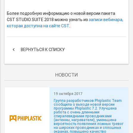
Более подробную информацию о новой версии пакета
CST STUDIO SUITE 2018 можно узнать из
записи вебинара,
которая доступна на сайте CST
.
keyboard_arrow_left
ВЕРНУТЬСЯ К СПИСКУ
НОВОСТИ
19 октября 2017
Группа разработчиков Phiplastic Team
сообщила о выходе новой версии
программы Phiplastic 7.2. Улучшена
работа с очень длинными
спиралевидными проводниками
(антенны, нагреватели), уменьшена
вероятность появления ложных тревог
на широких проводниках и сплошных
экранах, повышено качество