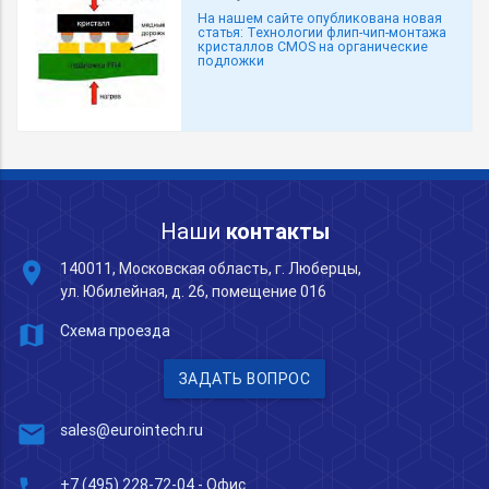
На нашем сайте опубликована новая
статья: Технологии флип-чип-монтажа
кристаллов CMOS на органические
подложки
Наши
контакты
place
140011, Московская область, г. Люберцы,
ул. Юбилейная, д. 26, помещение 016
map
Схема проезда
ЗАДАТЬ ВОПРОС
mail
sales@eurointech.ru
+7 (495) 228-72-04
- Офис