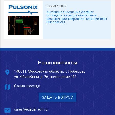
19 июля 2017
Английская компания WestDev
сообщила о выходе обновления
системы проектировния печатных плат
Pulsonix v9.1.
Наши
контакты
place
140011, Московская область, г. Люберцы,
ул. Юбилейная, д. 26, помещение 016
map
Схема проезда
ЗАДАТЬ ВОПРОС
mail
sales@eurointech.ru