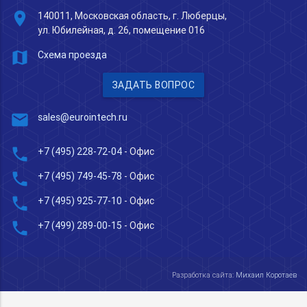
place
140011, Московская область, г. Люберцы,
ул. Юбилейная, д. 26, помещение 016
map
Схема проезда
ЗАДАТЬ ВОПРОС
mail
sales@eurointech.ru
phone
+7 (495) 228-72-04
- Офис
phone
+7 (495) 749-45-78
- Офис
phone
+7 (495) 925-77-10
- Офис
phone
+7 (499) 289-00-15
- Офис
Разработка сайта:
Михаил Коротаев