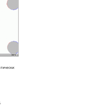
тически:
;