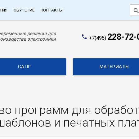
searc
ТИЯ
ОБУЧЕНИЕ
КОНТАКТЫ
овременные решения для
228-72-
phone
+7(495)
оизводства электроники
САПР
МАТЕРИАЛЫ
во программ для обрабо
аблонов и печатных пла