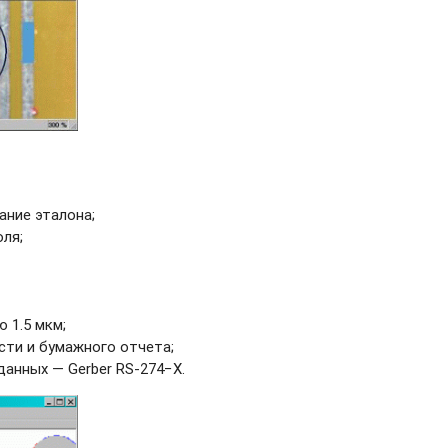
ание эталона;
ля;
 1.5 мкм;
ти и бумажного отчета;
анных — Gerber RS-274−X.