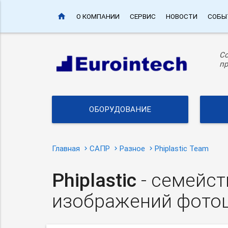
home
О КОМПАНИИ
СЕРВИС
НОВОСТИ
СОБЫ
С
пр
ОБОРУДОВАНИЕ
Главная
САПР
Разное
Phiplastic Team
Phiplastic
- семейст
изображений фотош