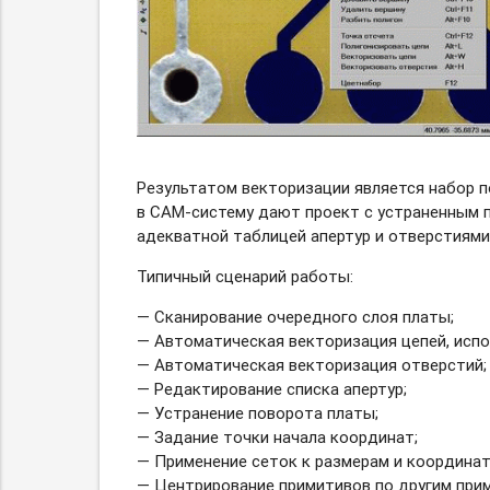
Результатом векторизации является набор п
в CAM-систему
дают проект с устраненным п
адекватной таблицей апертур и отверстиям
Типичный сценарий работы:
— Сканирование очередного слоя платы;
— Автоматическая векторизация цепей, исп
— Автоматическая векторизация отверстий;
— Редактирование списка апертур;
— Устранение поворота платы;
— Задание точки начала координат;
— Применение сеток к размерам и координат
— Центрирование примитивов по другим при