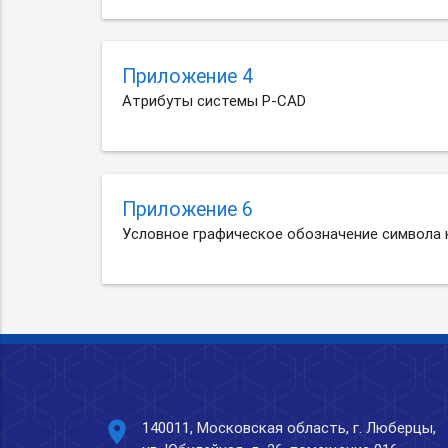
Приложение 4
Атрибуты системы P-CAD
Приложение 6
Условное графическое обозначение символа
place
140011, Московская область, г. Люберцы,