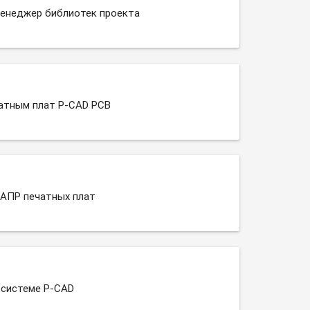
менеджер библиотек проекта
атным плат P-CAD РСВ
САПР печатных плат
 системе P-CAD