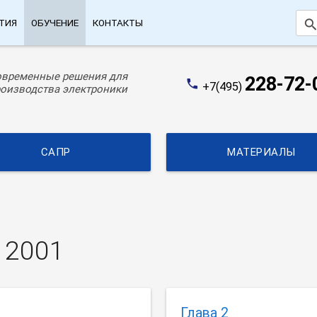
searc
ТИЯ
ОБУЧЕНИЕ
КОНТАКТЫ
овременные решения для
228-72-
phone
+7(495)
оизводства электроники
САПР
МАТЕРИАЛЫ
 2001
Глава 2