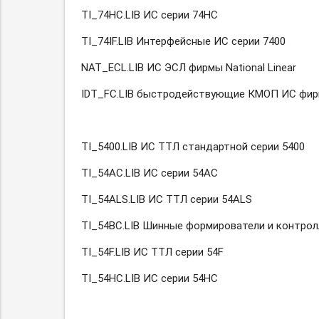
ТI_74НС.LIВ ИС серии 74НС
TI_74IF.LIB Интерфейсные ИС серии 7400
NAT_ECL.LIB ИС ЭСЛ фирмы National Linear
IDT_FC.LIB быстродействующие КМОП ИС фир
TI_5400.LIB ИС ТТЛ стандартной серии 5400
ТI_54АС.LIВ ИС серии 54АС
TI_54ALS.LIB ИС ТТЛ серии 54ALS
ТI_54ВС.LIВ Шинные формирователи и контрол
TI_54F.LIB ИС ТТЛ серии 54F
TI_54HC.LIB ИС серии 54НС