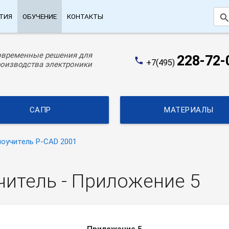
searc
ТИЯ
ОБУЧЕНИЕ
КОНТАКТЫ
овременные решения для
228-72-
phone
+7(495)
оизводства электроники
САПР
МАТЕРИАЛЫ
оучитель P-CAD 2001
читель - Приложение 5
Приложение 5