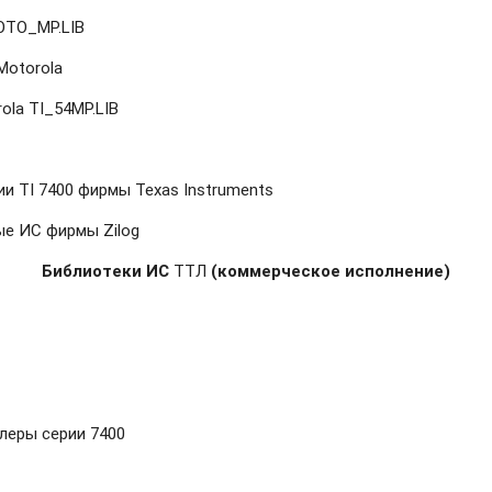
OTO_MP.LIB
otorola
la TI_54MP.LIB
и TI 7400 фирмы Texas Instruments
е ИС фирмы Zilog
Библиотеки ИС
ТТЛ
(коммерческое исполнение)
леры серии 7400