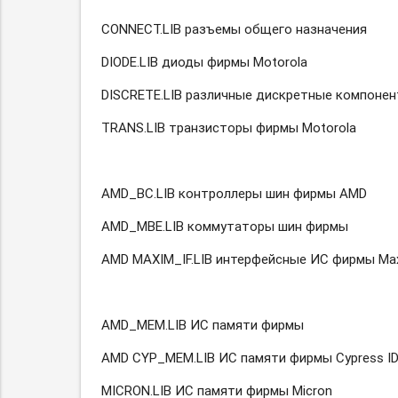
CONNECT.LIB разъемы общего назначения
DIODE.LIB диоды фирмы Motorola
DISCRETE.LIB различные дискретные компоне
TRANS.LIB транзисторы фирмы Motorola
AMD_BC.LIB контроллеры шин фирмы AMD
AMD_MBE.LIB коммутаторы шин фирмы
AMD MAXIM_IF.LIB интерфейсные ИС фирмы Maxi
AMD_MEM.LIB ИС памяти фирмы
AMD CYP_MEM.LIB ИС памяти фирмы Cypress I
MICRON.LIB ИС памяти фирмы Micron