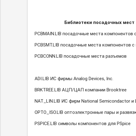
Библиотеки посадочных мест (
PCBMAIN.LIB посадочные места компонентов
PCBSMT.LIB посадочные места компонентов с
PCBCONN.LIB посадочные места разъемов
ADI.LIB ИС фирмы Analog Devices, Inc.
BRKTREE.LIB АЦП/ЦАП компании Brooktree
NAT_LIN.LIB ИС фирм National Semicondactor и 
OPTO_ISO.LIB оптоэлектронные пары и развяз
PSPICE.LIB символы компонентов для PSpice