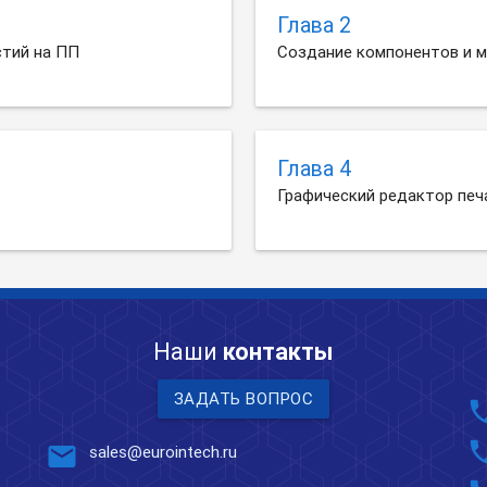
Глава 2
стий на ПП
Создание компонентов и 
Глава 4
Графический редактор печ
Наши
контакты
ЗАДАТЬ ВОПРОС
pho
pho
mail
sales@eurointech.ru