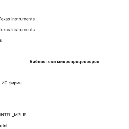
exas Instruments
exas Instruments
s
Библиотеки микропроцессоров
е ИС фирмы
INTEL_MP.LIB
ntel