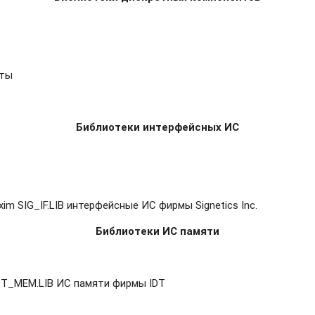
нты
Библиотеки интерфейсных ИС
m SIG_IF.LIB интерфейсные ИС фирмы Signetics Inc.
Библиотеки ИС памяти
DT_MEM.LIB ИС памяти фирмы IDT