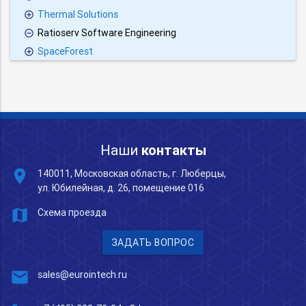
Thermal Solutions
Ratioserv Software Engineering
SpaceForest
Наши
контакты
place
140011, Московская область, г. Люберцы,
ул. Юбилейная, д. 26, помещение 016
map
Схема проезда
ЗАДАТЬ ВОПРОС
mail
sales@eurointech.ru