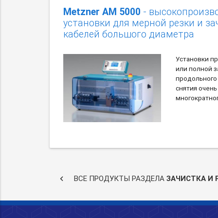
Metzner AM 5000
- высокопроизв
установки для мерной резки и за
кабелей большого диаметра
Установки п
или полной з
продольного 
снятия очень
многократног
keyboard_arrow_left
ВСЕ ПРОДУКТЫ РАЗДЕЛА
ЗАЧИСТКА И 