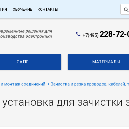
searc
ТИЯ
ОБУЧЕНИЕ
КОНТАКТЫ
овременные решения для
228-72-
phone
+7(495)
оизводства электроники
САПР
МАТЕРИАЛЫ
 и монтаж соединений
Зачистка и резка проводов, кабелей, 
я установка для зачистки