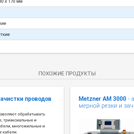
30 х 170 мм
кие
сткие
ПОХОЖИЕ ПРОДУКТЫ
зачистки проводов
Metzner AM 3000
- 
мерной резки и зач
озволяют обрабатывать
, триаксиальные и
абели, многожильные и
 кабели.