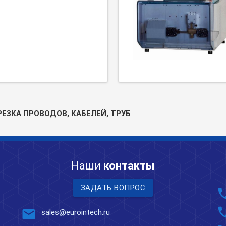
РЕЗКА ПРОВОДОВ, КАБЕЛЕЙ, ТРУБ
Наши
контакты
ЗАДАТЬ ВОПРОС
pho
pho
mail
sales@eurointech.ru