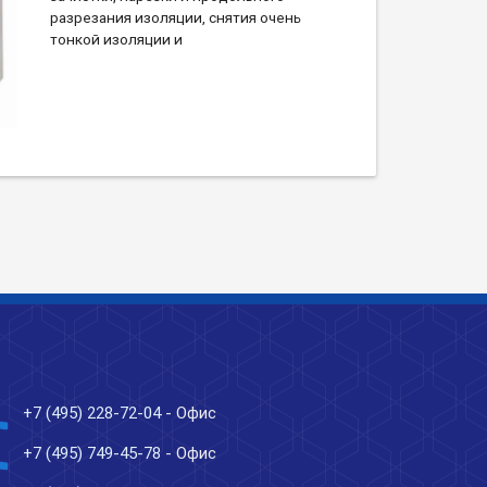
разрезания изоляции, снятия очень
тонкой изоляции и
ne
+7 (495) 228-72-04
- Офис
ne
+7 (495) 749-45-78
- Офис