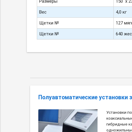
Размеры
150 х 2
Вес
4,0 кг
Щетки №
127 мяг
Щетки №
640 же
Полуавтоматические установки 
Установки п
коаксиальные
гибридные к
одножильные