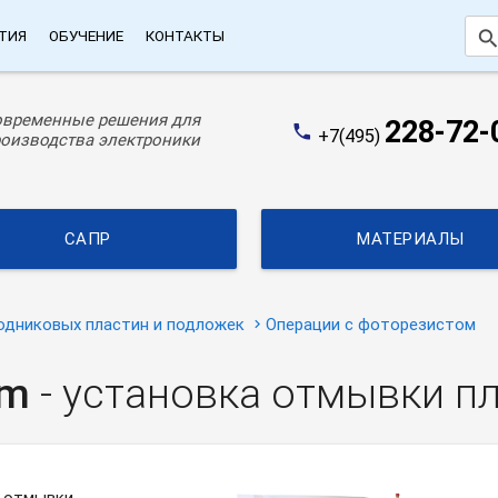
searc
ТИЯ
ОБУЧЕНИЕ
КОНТАКТЫ
овременные решения для
228-72-
phone
+7(495)
оизводства электроники
САПР
МАТЕРИАЛЫ
одниковых пластин и подложек
Операции с фоторезистом
pm
- установка отмывки п
я отмывки