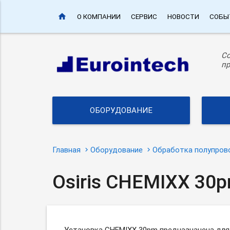
home
О КОМПАНИИ
СЕРВИС
НОВОСТИ
СОБЫ
С
пр
ОБОРУДОВАНИЕ
Главная
Оборудование
Обработка полупров
Osiris CHEMIXX 30
Установка CHEMIXX 30pm предназначена дл