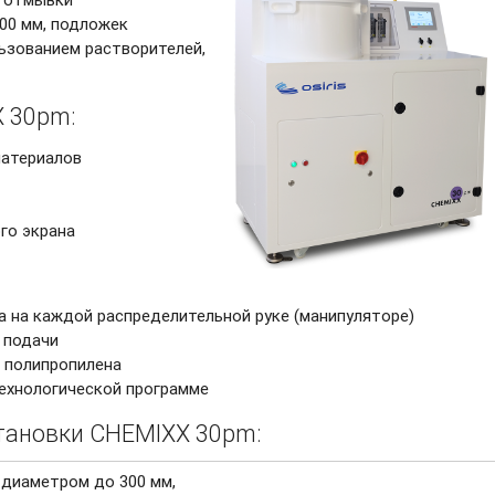
00 мм, подложек
льзованием растворителей,
 30pm:
материалов
го экрана
а на каждой распределительной руке (манипуляторе)
 подачи
з полипропилена
ехнологической программе
становки CHEMIXX 30pm:
 диаметром до 300 мм,