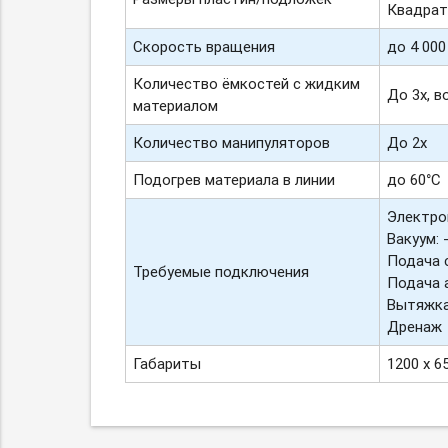
Квадратн
Скорость вращения
до 4 000
Количество ёмкостей с жидким
До 3х, 
материалом
Количество манипуляторов
До 2х
Подогрев материала в линии
до 60°С
Электроп
Вакуум: 
Подача с
Требуемые подключения
Подача а
Вытяжка
Дренаж
Габариты
1200 х 6