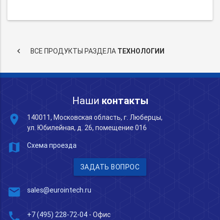
keyboard_arrow_left
ВСЕ ПРОДУКТЫ РАЗДЕЛА
ТЕХНОЛОГИИ
Наши
контакты
place
140011, Московская область, г. Люберцы,
ул. Юбилейная, д. 26, помещение 016
map
Схема проезда
ЗАДАТЬ ВОПРОС
mail
sales@eurointech.ru
phone
+7 (495) 228-72-04
- Офис