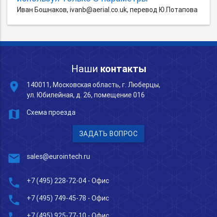
Иван Бошнаков, ivanb@aerial.co.uk, перевод Ю.Потапова
Наши
контакты
place
140011, Московская область, г. Люберцы,
ул. Юбилейная, д. 26, помещение 016
map
Схема проезда
ЗАДАТЬ ВОПРОС
mail
sales@eurointech.ru
phone
+7 (495) 228-72-04
- Офис
phone
+7 (495) 749-45-78
- Офис
+7 (495) 925-77-10
- Офис