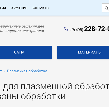
searc
ТИЯ
ОБУЧЕНИЕ
КОНТАКТЫ
овременные решения для
228-72-
phone
+7(495)
оизводства электроники
САПР
МАТЕРИАЛЫ
ат
Плазменная обработка
а для плазменной обработ
зоны обработки