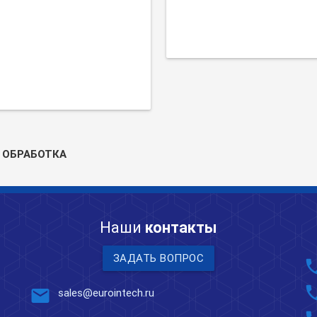
 ОБРАБОТКА
Наши
контакты
ЗАДАТЬ ВОПРОС
pho
pho
mail
sales@eurointech.ru