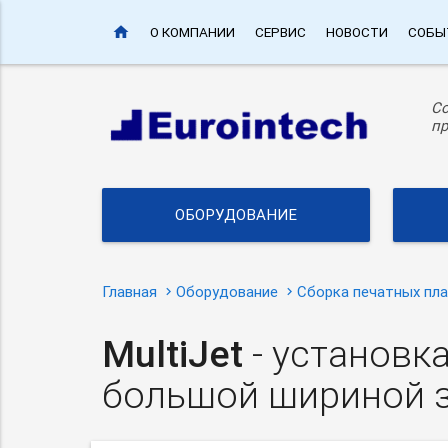
home
О КОМПАНИИ
СЕРВИС
НОВОСТИ
СОБЫ
С
пр
ОБОРУДОВАНИЕ
Главная
Оборудование
Сборка печатных пл
MultiJet
- установк
большой шириной 