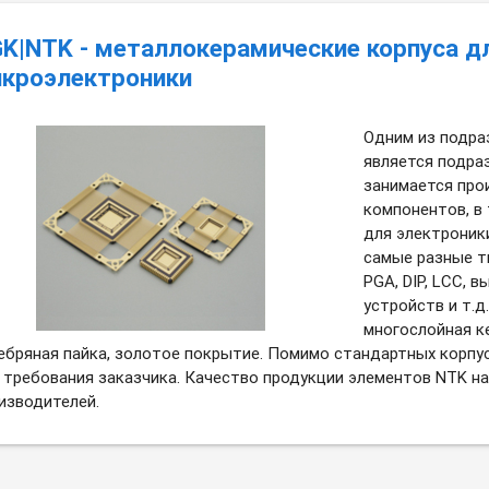
K|NTK - металлокерамические корпуса д
кроэлектроники
Одним из подра
является подраз
занимается про
компонентов, в
для электроник
самые разные ти
PGA, DIP, LCC, 
устройств и т.д
многослойная ке
ебряная пайка, золотое покрытие. Помимо стандартных корпу
 требования заказчика. Качество продукции элементов NTK на
изводителей.