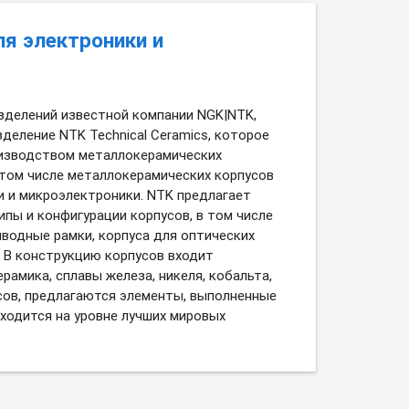
ля электроники и
зделений известной компании NGK|NTK,
деление NTK Technical Ceramics, которое
изводством металлокерамических
 том числе металлокерамических корпусов
и и микроэлектроники. NTK предлагает
пы и конфигурации корпусов, в том числе
выводные рамки, корпуса для оптических
. В конструкцию корпусов входит
рамика, сплавы железа, никеля, кобальта,
сов, предлагаются элементы, выполненные
ходится на уровне лучших мировых