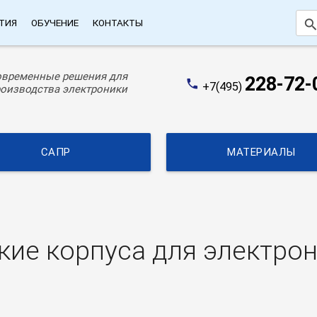
searc
ТИЯ
ОБУЧЕНИЕ
КОНТАКТЫ
овременные решения для
228-72-
phone
+7(495)
оизводства электроники
САПР
МАТЕРИАЛЫ
ие корпуса для электрон