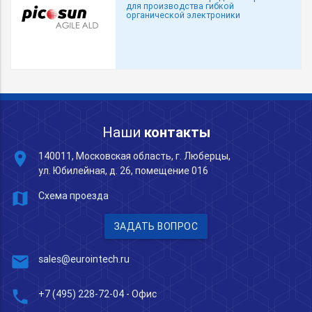
для производства гибкой
органической электроники
Наши
контакты
place
140011, Московская область, г. Люберцы,
ул. Юбилейная, д. 26, помещение 016
map
Схема проезда
ЗАДАТЬ ВОПРОС
mail
sales@eurointech.ru
phone
+7 (495) 228-72-04
- Офис