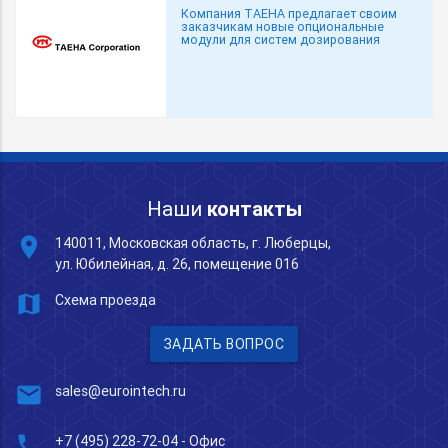
Компания TAEHA предлагает своим
заказчикам новые опциональные
модули для систем дозирования
Наши
контакты
place
140011, Московская область, г. Люберцы,
ул. Юбилейная, д. 26, помещение 016
map
Схема проезда
ЗАДАТЬ ВОПРОС
mail
sales@eurointech.ru
phone
+7 (495) 228-72-04
- Офис