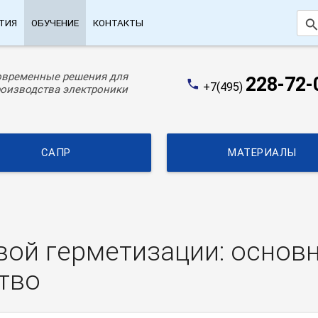
searc
ТИЯ
ОБУЧЕНИЕ
КОНТАКТЫ
овременные решения для
228-72-
phone
+7(495)
оизводства электроники
САПР
МАТЕРИАЛЫ
вой герметизации: основ
тво