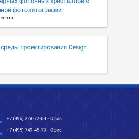
ерных фотонных кристаллов с
ной фотолитографии
ech.ru
 среды проектирования Design
ne
+7 (495) 228-72-04
- Офис
ne
+7 (495) 749-45-78
- Офис