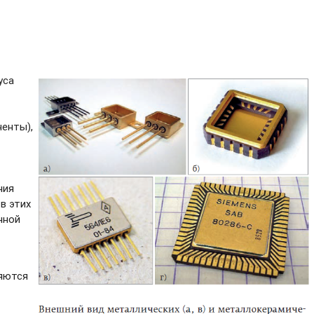
уса
енты),
ния
в этих
нной
няются