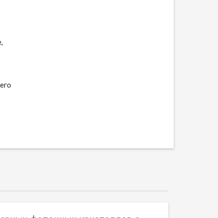
,
его