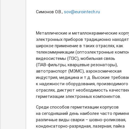
Симонов О.В.,
sov@eurointech.ru
Металлические и металлокерамические корп
электронных приборов традиционно находят
широкое применение в таких отраслях, как
телекоммуникации (оптоэлектронные компон
видеосистемы (ПЗС), мобильная связь
(ПАВ-фильтры,
кварцевые резонаторы),
автотранспорт (МЭМС), аэрокосмическая
индустрия, медицина и т.д. Высокие требова
к надежности оборудования, производимого 
отраслях, диктуют необходимость качестве
герметизации электронных компонентов.
Среди способов герметизации корпусов
на сегодняшний день наиболее часто приме
различные виды сварки
– шовно-роликовая,
конденсаторно-разрядная,
лазерная; пайка