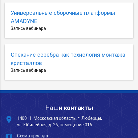
Универсальные сборочные платформы
AMADYNE
Запись вебинара
Спекание серебра как технология монтажа
кристаллов
Запись вебинара
Наши
контакты
place
140011, Московская область, г. Люберцы,
ул. Юбилейная, д. 26, помещение 016
map
Схема проезда