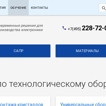
searc
ТИЯ
ОБУЧЕНИЕ
КОНТАКТЫ
овременные решения для
228-72-
phone
+7(495)
оизводства электроники
САПР
МАТЕРИАЛЫ
по технологическому об
монтажа кристаллов
Универсальные сбо