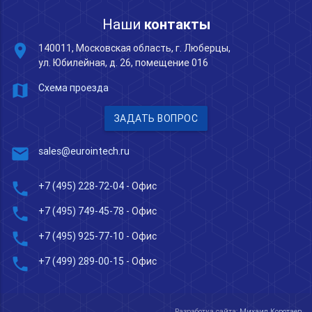
Наши
контакты
place
140011, Московская область, г. Люберцы,
ул. Юбилейная, д. 26, помещение 016
map
Схема проезда
ЗАДАТЬ ВОПРОС
mail
sales@eurointech.ru
phone
+7 (495) 228-72-04
- Офис
phone
+7 (495) 749-45-78
- Офис
phone
+7 (495) 925-77-10
- Офис
phone
+7 (499) 289-00-15
- Офис
Разработка сайта:
Михаил Коротаев