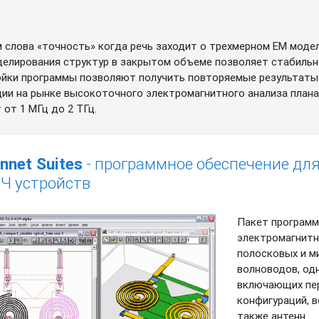
 слова «точность» когда речь заходит о трехмерном EM моде
елирования структур в закрытом объеме позволяет стабильн
йки программы позволяют получить повторяемые результаты а
и на рынке высокоточного электромагнитного анализа планар
от 1 МГц до 2 ТГц.
nnet Suites
- программное обеспечение дл
Ч устройств
Пакет программ 
электромагнитн
полосковых и м
волноводов, одн
включающих пер
конфигураций, 
также антенн.