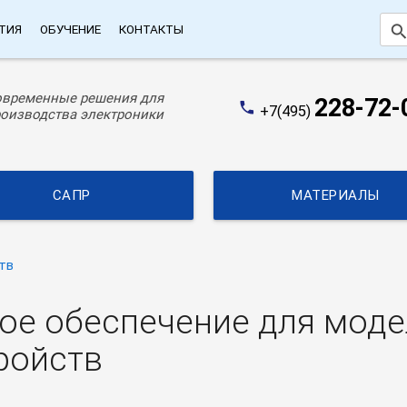
searc
ТИЯ
ОБУЧЕНИЕ
КОНТАКТЫ
овременные решения для
228-72-
phone
+7(495)
оизводства электроники
САПР
МАТЕРИАЛЫ
тв
ное обеспечение для мод
ройств