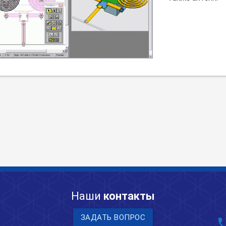
Наши
контакты
ЗАДАТЬ ВОПРОС
pho