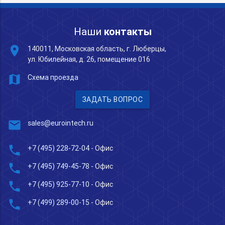
Наши
контакты
place
140011, Московская область, г. Люберцы,
ул. Юбилейная, д. 26, помещение 016
map
Схема проезда
ЗАДАТЬ ВОПРОС
mail
sales@eurointech.ru
phone
+7 (495) 228-72-04
- Офис
phone
+7 (495) 749-45-78
- Офис
phone
+7 (495) 925-77-10
- Офис
phone
+7 (499) 289-00-15
- Офис