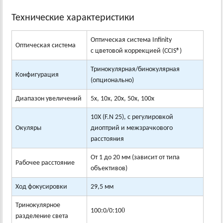
Технические характеристики
Оптическая система Infinity
Оптическая система
с цветовой коррекцией (CCIS®)
Тринокулярная/бинокулярная
Конфигурация
(опционально)
Диапазон увеличений
5х, 10х, 20х, 50х, 100х
10X (F.N 25), с регулировкой
Окуляры
диоптрий и межзрачкового
расстояния
От 1 до 20 мм (зависит от типа
Рабочее расстояние
объективов)
Ход фокусировки
29,5 мм
Тринокулярное
0
100:0/0:10
разделение света