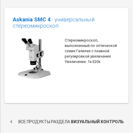
Askania SMC 4
- универсальный
стереомикроскоп
Стереомикроскоп,
выполненный по оптической
схеме Галилея с плавной
регулировкой увеличения.
Увеличение: 1х-320х
keyboard_arrow_left
ВСЕ ПРОДУКТЫ РАЗДЕЛА
ВИЗУАЛЬНЫЙ КОНТРОЛЬ