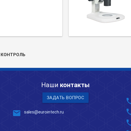
 КОНТРОЛЬ
Наши
контакты
ЗАДАТЬ ВОПРОС
pho
pho
mail
sales@eurointech.ru
pho