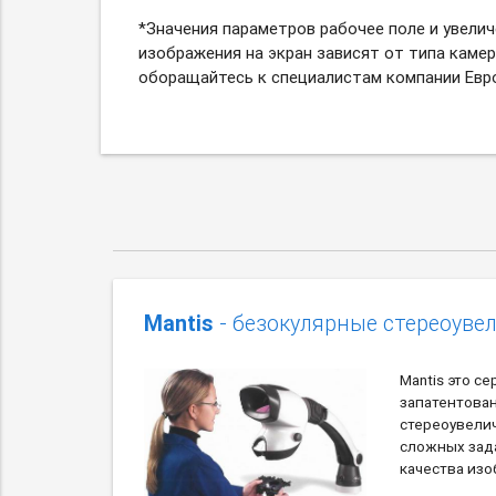
*З
начения параметров рабочее поле и увелич
изображения на экран зависят от типа каме
оборащайтесь к специалистам компании Евро
Mantis
- безокулярные стереоуве
Mantis это с
запатентова
стереоувели
сложных зад
качества из