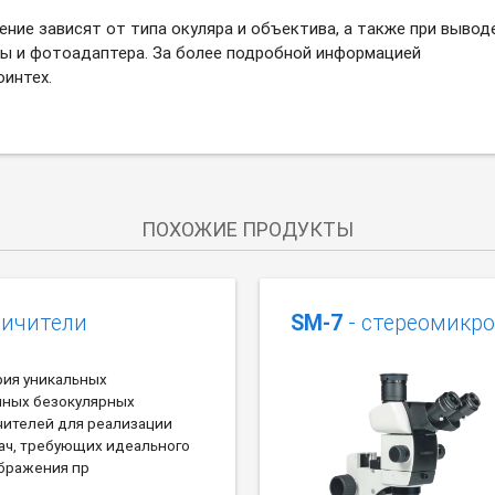
ение зависят от типа окуляра и объектива, а также при вывод
ры и фотоадаптера. За более подробной информацией
интех.
ПОХОЖИЕ ПРОДУКТЫ
личители
SM-7
- стереомикр
ерия уникальных
нных безокулярных
чителей для реализации
ач, требующих идеального
ображения пр