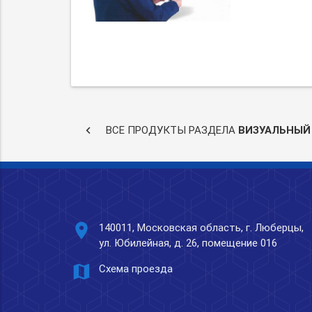
keyboard_arrow_left
ВСЕ ПРОДУКТЫ РАЗДЕЛА
ВИЗУАЛЬНЫЙ
place
140011, Московская область, г. Люберцы,
ул. Юбилейная, д. 26, помещение 016
map
Схема проезда