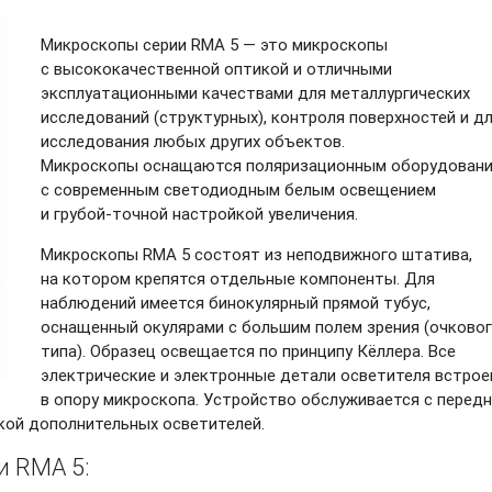
Микроскопы серии RMA 5 — это микроскопы
с высококачественной оптикой и отличными
эксплуатационными качествами для металлургических
исследований (структурных), контроля поверхностей и д
исследования любых других объектов.
Микроскопы оснащаются поляризационным оборудован
с современным светодиодным белым освещением
и грубой-точной
настройкой увеличения.
Микроскопы RMA 5 состоят из неподвижного штатива,
на котором крепятся отдельные компоненты. Для
наблюдений имеется бинокулярный прямой тубус,
оснащенный окулярами с большим полем зрения (очково
типа). Образец освещается по принципу Кёллера. Все
электрические и электронные детали осветителя встро
в опору микроскопа. Устройство обслуживается с перед
кой дополнительных осветителей.
и RMA 5: