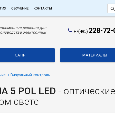
searc
ТИЯ
ОБУЧЕНИЕ
КОНТАКТЫ
овременные решения для
228-72-
phone
+7(495)
оизводства электроники
САПР
МАТЕРИАЛЫ
ние
Визуальный контроль
MA 5 POL LED
- оптически
ом свете