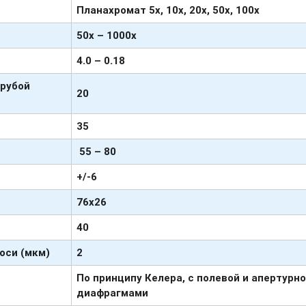
Планахромат
5х, 10х, 20х, 50х, 100х
50х – 1000х
4.0 – 0.18
грубой
20
35
55 – 80
+
/-6
76х26
40
оси (мкм)
2
По принципу Келера, с полевой и апертурн
диафрагмами