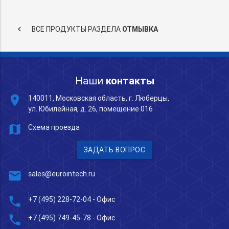
keyboard_arrow_left
ВСЕ ПРОДУКТЫ РАЗДЕЛА
ОТМЫВКА
Наши
контакты
place
140011, Московская область, г. Люберцы,
ул. Юбилейная, д. 26, помещение 016
map
Схема проезда
ЗАДАТЬ ВОПРОС
mail
sales@eurointech.ru
phone
+7 (495) 228-72-04
- Офис
phone
+7 (495) 749-45-78
- Офис