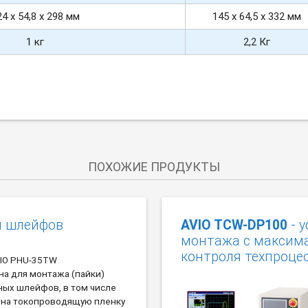
24 х 54,8 х 298 мм
145 х 64,5 х 332 мм
1 кг
2,2 Кг
ПОХОЖИЕ ПРОДУКТЫ
и шлейфов
AVIO TCW-DP100
- 
монтажа с максим
контроля техпроце
VIO PHU-35TW
на для монтажа (пайки)
ных шлейфов, в том числе
 на токопроводящую пленку