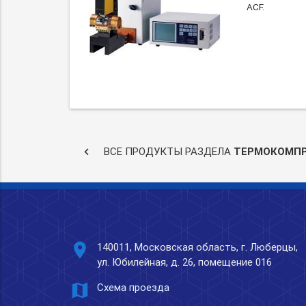
ACF.
keyboard_arrow_left
ВСЕ ПРОДУКТЫ РАЗДЕЛА
ТЕРМОКОМП
place
140011, Московская область, г. Люберцы,
ул. Юбилейная, д. 26, помещение 016
map
Схема проезда