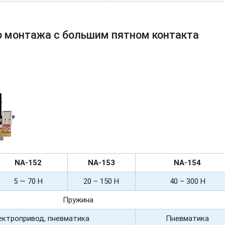
о монтажа с большим пятном контакта
NA-
152
NA-
153
NA-154
5 — 70 Н
20 – 150 Н
40 – 300 Н
Пружина
лектропривод, пневматика
Пневматика