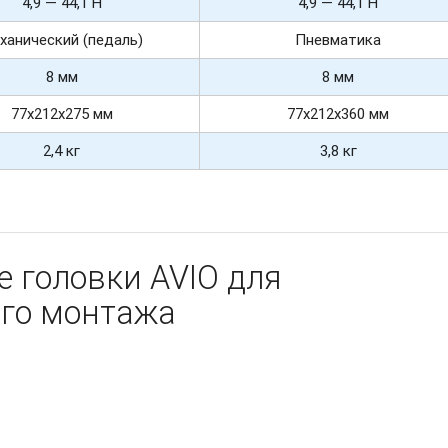
4,9 — 44,1 Н
4,9 — 44,1 Н
ханический (педаль)
Пневматика
8 мм
8 мм
77х212х275 мм
77х212х360 мм
2,4 кг
3,8 кг
 головки AVIO для
го монтажа