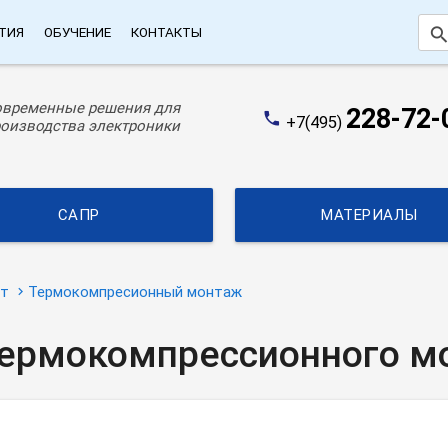
searc
ТИЯ
ОБУЧЕНИЕ
КОНТАКТЫ
овременные решения для
228-72-
phone
+7(495)
оизводства электроники
САПР
МАТЕРИАЛЫ
ат
Термокомпресионный монтаж
 термокомпрессионного 