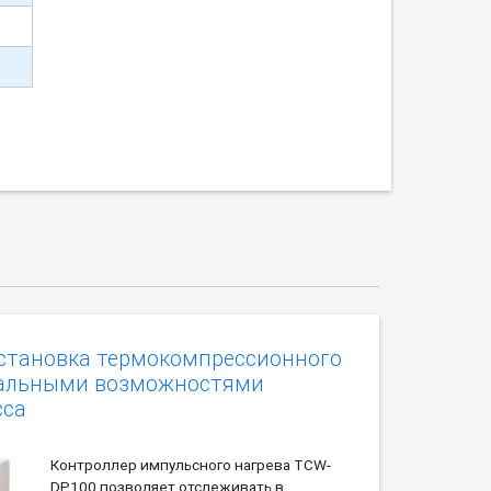
установка термокомпрессионного
альными возможностями
сса
Контроллер импульсного нагрева TCW-
DP100 позволяет отслеживать в