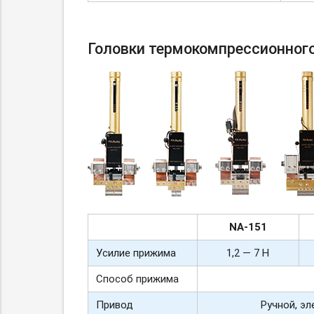
Головки термокомпрессионног
NA-
151
Усилие прижима
1,2 — 7 Н
Способ прижима
Привод
Ручной, э