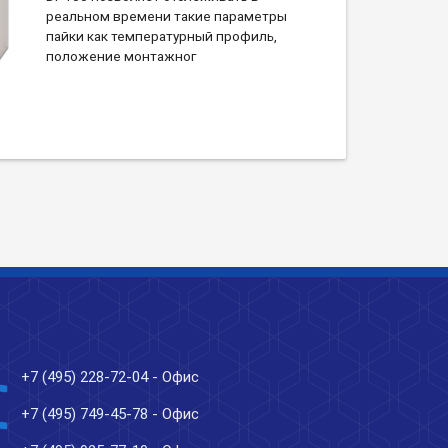
реальном времени такие параметры
пайки как температурный профиль,
положение монтажног
ne
+7 (495) 228-72-04
- Офис
ne
+7 (495) 749-45-78
- Офис