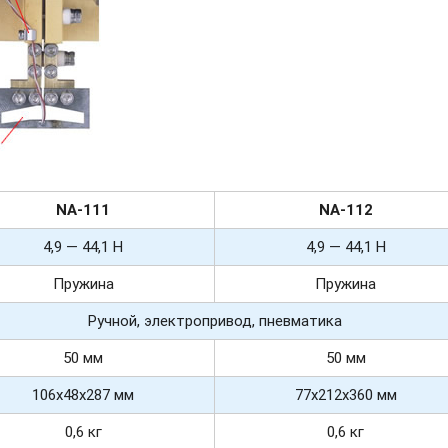
NA-
111
NA-
112
4,9 — 44,1 Н
4,9 — 44,1 Н
Пружина
Пружина
Ручной, электропривод, пневматика
50 мм
50 мм
106х48х287 мм
77х212х360 мм
0,6 кг
0,6 кг