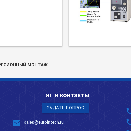
РЕСИОННЫЙ МОНТАЖ
Наши
контакты
ЗАДАТЬ ВОПРОС
pho
pho
mail
sales@eurointech.ru