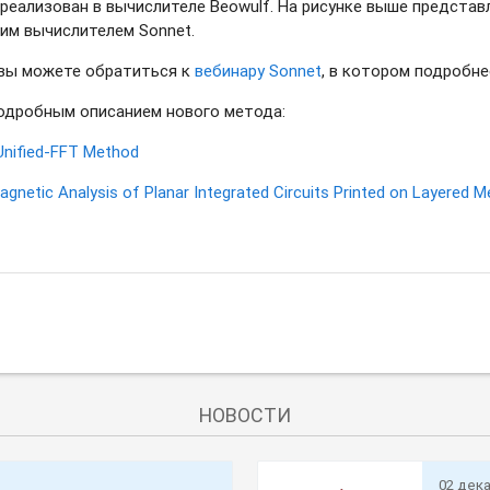
л реализован в вычислителе Beowulf. На рисунке выше предста
им вычислителем Sonnet.
 вы можете обратиться к
вебинару Sonnet
, в котором подробне
подробным описанием нового метода:
Unified-FFT
Method
gnetic Analysis of Planar Integrated Circuits Printed on Layered M
НОВОСТИ
02 дек