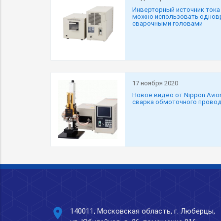
Инверторный источник тока
можно использовать однов
сварочными головами
17 ноября 2020
Новое видео от Nippon Avio
сварка обмоточного провод
place
140011, Московская область, г. Люберцы,