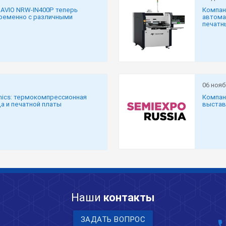
 AVIO NRW-IN400P теперь
Компан
ременно с различными
автома
печатн
06 нояб
nics: термокомпрессионная
Компан
а и печатной платы
выстав
Наши
контакты
ЗАДАТЬ ВОПРОС
pho