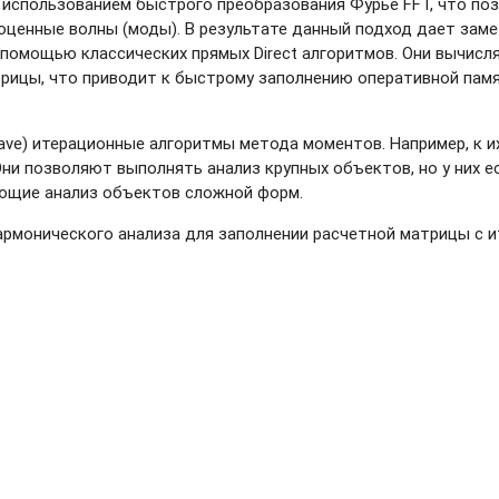
 использованием быстрого преобразования Фурье FFT, что по
оценные волны (моды). В результате данный подход дает замет
помощью классических прямых Direct алгоритмов. Они вычисл
рицы, что приводит к быстрому заполнению оперативной памя
ave)
итерационные алгоритмы метода моментов. Например, к и
) . Они позволяют выполнять анализ крупных объектов, но у них
яющие анализ объектов сложной форм.
армонического анализа для заполнении расчетной матрицы с 