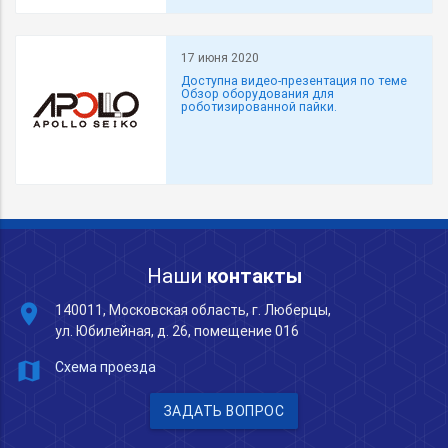
17 июня 2020
Доступна видео-презентация по теме
Обзор оборудования для
роботизированной пайки.
Наши
контакты
place
140011, Московская область, г. Люберцы,
ул. Юбилейная, д. 26, помещение 016
map
Схема проезда
ЗАДАТЬ ВОПРОС