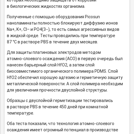
которых необходимо защищать от коррозии
в биологических жидкостях организма.
Полученные с помощью оборудования Picosun
наноламинаты полностью блокируют диффузию ионов
Na+, K+, Cl– и PO4(3−), то есть самых агрессивных видов
в жидкой среде. Тесты проводились при температуре
87 °C в растворе PBS в течение двух месяцев.
Для защиты платиновых электродов методом
атомно-слоевого
осаждения (АСО) в первую очередь был
нанесен барьерный слой HfO2, а затем слой
биосовместимого органического полимера PDMS. Слой
HfO2 обеспечил хорошую адгезию и герметичную защиту
металлической поверхности. А слой полимера необходим
для увеличения прочности двуслойной структуры.
Образцы с двуслойной герметизации тестировались
в растворе PBS в течение 450 дней при комнатной
температуре.
Оба теста показали, что технология
атомно-слоевого
осаждения имеет огромный потенциал в производстве